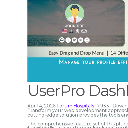
UserPro Dash
April 4, 2026
Forum Hospitals
17,933+ Down
Transform your web development approach wi
cutting-edge solution provides the tools and
The comprehensive feature set of this plu