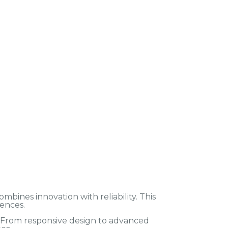
ines innovation with reliability. This
iences.
 From responsive design to advanced