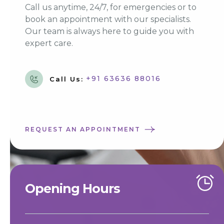
giriş
romabet
romabet
Call us anytime, 24/7, for emergencies or to
giriş
norabahis
norabahis
book an appointment with our specialists.
giriş
enbet
enbet
Our team is always here to guide you with
giriş
amgbahis
amgbahis
expert care.
giriş
pokerklas
pokerklas
giriş
betzula
betzula
giriş
bahiscasino
bahiscasino
giriş
avrupabet
avrupabet
+91 63636 88016
Call Us:
giriş
alobet
alobet
giriş
restbet
restbet
giriş
Kalebet
Kalebet
giriş
Betbigo
Betbigo
giriş
Teosbet
Teosbet
REQUEST AN APPOINTMENT
giriş
Amgbahis
Amgbahis
giriş
Royalbet
Royalbet
giriş
Jokerbet
Jokerbet
giriş
Vegabet
Vegabet
giriş
Betzula
Betzula
Opening Hours
giriş
Meybet
Meybet
giriş
Kalebet
Kalebet
giriş
Betbigo
Betbigo
giriş
Teosbet
Teosbet